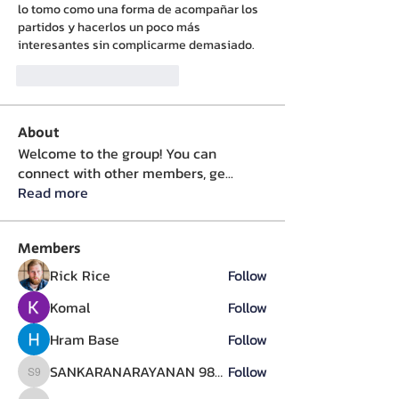
lo tomo como una forma de acompañar los 
partidos y hacerlos un poco más 
interesantes sin complicarme demasiado.
Me gusta
Reaccionar
About
Welcome to the group! You can
connect with other members, ge
...
Read more
Members
Rick Rice
Follow
Komal
Follow
Hram Base
Follow
SANKARANARAYANAN 9865299668
Follow
SANKARANARAYANAN 9865299668