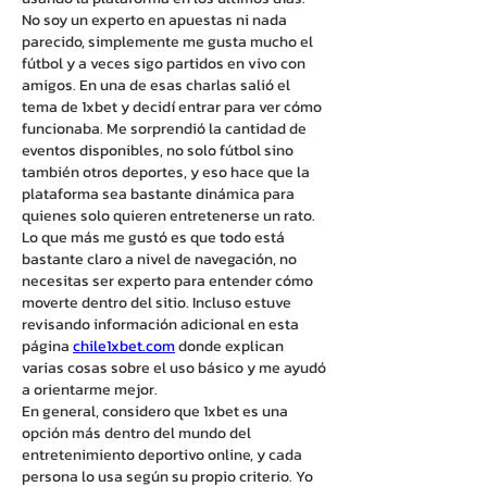
No soy un experto en apuestas ni nada 
parecido, simplemente me gusta mucho el 
fútbol y a veces sigo partidos en vivo con 
amigos. En una de esas charlas salió el 
tema de 1xbet y decidí entrar para ver cómo 
funcionaba. Me sorprendió la cantidad de 
eventos disponibles, no solo fútbol sino 
también otros deportes, y eso hace que la 
plataforma sea bastante dinámica para 
quienes solo quieren entretenerse un rato.
Lo que más me gustó es que todo está 
bastante claro a nivel de navegación, no 
necesitas ser experto para entender cómo 
moverte dentro del sitio. Incluso estuve 
revisando información adicional en esta 
página
chile1xbet.com
 donde explican 
varias cosas sobre el uso básico y me ayudó 
a orientarme mejor.
En general, considero que 1xbet es una 
opción más dentro del mundo del 
entretenimiento deportivo online, y cada 
persona lo usa según su propio criterio. Yo 