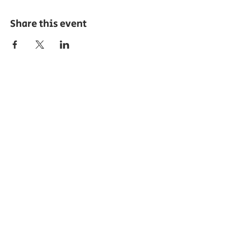
Share this event
ABOUT EPC
The Export Promotion Centre (EPC) was
established in the year 2010 by the TN
Chamber of Commerce and Industry with
the objective of encouraging export
development and promoting the
attention of Small and large-scale
exporters in the South Tamil Nadu
region.